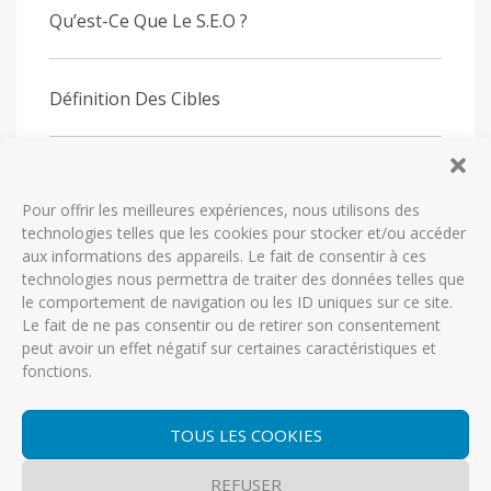
Qu’est-Ce Que Le S.E.O ?
Définition Des Cibles
Définition Des Objectifs
Pour offrir les meilleures expériences, nous utilisons des
technologies telles que les cookies pour stocker et/ou accéder
Le Cahier Des Charges
aux informations des appareils. Le fait de consentir à ces
technologies nous permettra de traiter des données telles que
le comportement de navigation ou les ID uniques sur ce site.
Le fait de ne pas consentir ou de retirer son consentement
Élaboration Du Rétroplanning
peut avoir un effet négatif sur certaines caractéristiques et
fonctions.
Cycle De Vie D’un Projet Web
TOUS LES COOKIES
REFUSER